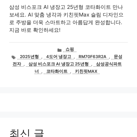
삼성 비스포크 AI 냉장고 25년형 코타화이트 만나
보세요. AI 맞춤 냉각과 키친핏Max 슬림 디자인으
로 주방을 더욱 스마트하고 아름답게 완성합니다.
지금 바로 확인하세요!
카
쇼핑
테
태
2025년형
,
4도어 냉장고
,
RM70F63R2A
,
문성
고
그
전자
,
삼성 비스포크 AI 냉장고 25년형
,
삼성공식파트
리
너
,
코타화이트
,
키친핏MAX
최신 글