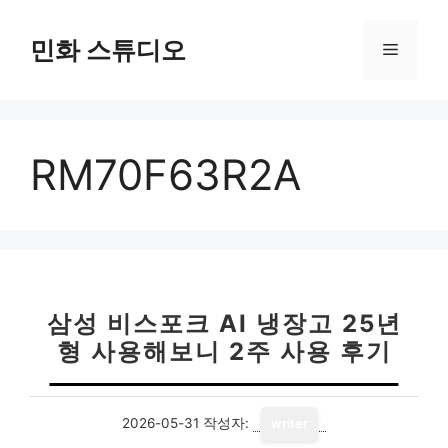
컨
텐
민화 스튜디오
메
츠
로
뉴
건
너
RM70F63R2A
뛰
기
삼성 비스포크 AI 냉장고 25년
형 사용해보니 2주 사용 후기
2026-05-31
작성자:
writer