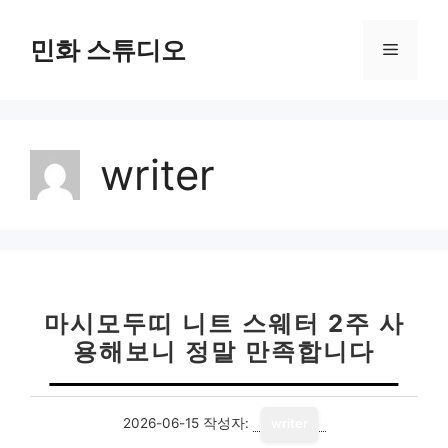
컨
텐
민화 스튜디오
메
츠
로
뉴
건
너
writer
뛰
기
마시모두띠 니트 스웨터 2주 사
용해보니 정말 만족합니다
2026-06-15
작성자:
writer