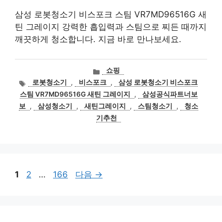
삼성 로봇청소기 비스포크 스팀 VR7MD96516G 새
틴 그레이지 강력한 흡입력과 스팀으로 찌든 때까지
깨끗하게 청소합니다. 지금 바로 만나보세요.
카
쇼핑
테
태
로봇청소기
,
비스포크
,
삼성 로봇청소기 비스포크
고
그
스팀 VR7MD96516G 새틴 그레이지
,
삼성공식파트너보
리
보
,
삼성청소기
,
새틴그레이지
,
스팀청소기
,
청소
기추천
페
페
페
1
2
…
166
다음
→
이
이
이
지
지
지