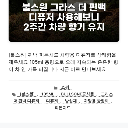
[불스원] 편백 피톤치드 차량용 디퓨저로 상쾌함을
채우세요 105ml 용량으로 오래 지속되는 은은한 향
이 차 안 가득 퍼집니다 지금 바로 만나보세요
카
쇼핑
테
태
[불스원]
,
105ML
,
BULLSONE공식몰
,
그라스
고
그
더 편백 디퓨저
,
디퓨저
,
방향제
,
차량용 방향제
,
리
피톤치드