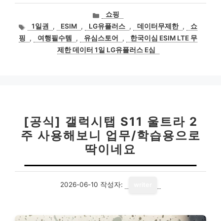
카
쇼핑
테
태
1일권
,
ESIM
,
LG유플러스
,
데이터무제한
,
쇼
고
그
핑
,
여행필수템
,
유심스토어
,
한국이심 ESIM LTE 무
리
제한 데이터 1일 LG유플러스 E심
[공식] 갤럭시탭 S11 울트라 2
주 사용해보니 업무/학습용으로
딱이네요
2026-06-10
작성자:
writer