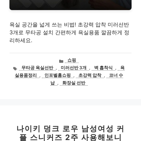
욕실 공간을 넓게 쓰는 비법! 초강력 압착 미러선반
3개로 무타공 설치 간편하게 욕실용품 깔끔하게 정
리하세요.
카
쇼핑
테
태
무타공 욕실선반
,
미러선반 3개
,
벽 흡착식
,
욕
고
그
실용품정리
,
인포벨홈쇼핑
,
초강력 압착
,
코너 수
리
납
,
화장실 선반
나이키 덩크 로우 남성여성 커
플 스니커즈 2주 사용해보니