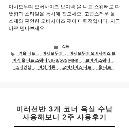
마시모두띠 오버사이즈 브이넥 울 니트 스웨터로 따
뜻함과 스타일을 동시에 잡으세요. 고급스러운 울
소재와 편안한 오버사이즈 핏이 매력적입니다. 지금
바로 만나보세요.
카
쇼핑
테
태
겨울 니트
,
마시모두띠
,
마시모두띠 오버사이즈 브
고
그
이넥 울 니트 스웨터 5678/585 MINK
,
브이넥 스웨터
,
리
스페인샵
,
여성 의류
,
오버사이즈 니트
,
울 니트
미러선반 3개 코너 욕실 수납
사용해보니 2주 사용후기