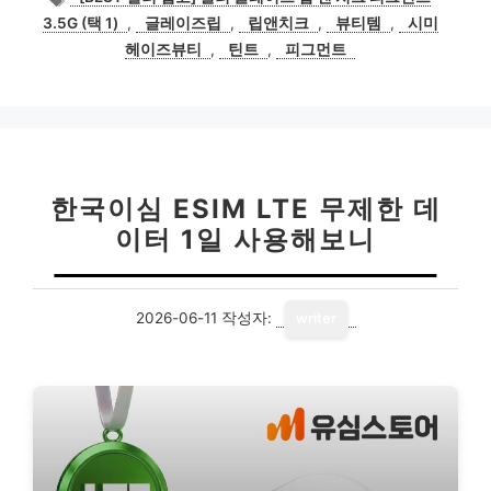
고
그
3.5G (택 1)
,
글레이즈립
,
립앤치크
,
뷰티템
,
시미
리
헤이즈뷰티
,
틴트
,
피그먼트
한국이심 ESIM LTE 무제한 데
이터 1일 사용해보니
2026-06-11
작성자:
writer