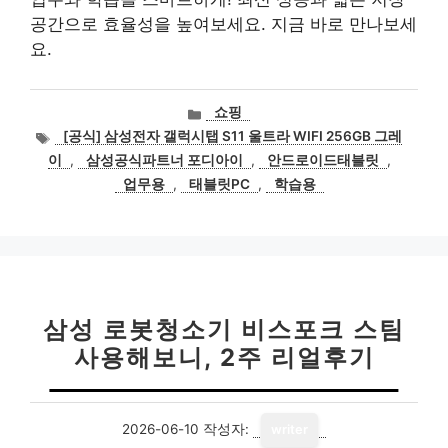
공간으로 효율성을 높여보세요. 지금 바로 만나보세
요.
카
쇼핑
테
태
[공식] 삼성전자 갤럭시탭 S11 울트라 WIFI 256GB 그레
고
그
이
,
삼성공식파트너 포디아이
,
안드로이드태블릿
,
리
업무용
,
태블릿PC
,
학습용
삼성 로봇청소기 비스포크 스팀
사용해보니, 2주 리얼후기
2026-06-10
작성자:
writer