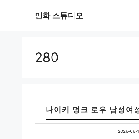
컨
텐
민화 스튜디오
츠
로
건
너
뛰
280
기
나이키 덩크 로우 남성여
2026-06-