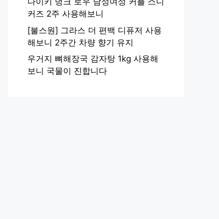
나이키 덩크 로우 남성여성 커플 스니
커즈 2주 사용해보니
[불스원] 그라스 더 편백 디퓨저 사용
해보니 2주간 차량 향기 유지
우거지 뼈해장국 감자탕 1kg 사용해
보니 국물이 진합니다