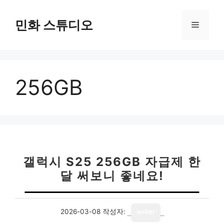
컨
텐
민화 스튜디오
메
츠
로
뉴
건
너
256GB
뛰
기
갤럭시 S25 256GB 자급제 한
달 써보니 좋네요!
2026-03-08
작성자:
writer