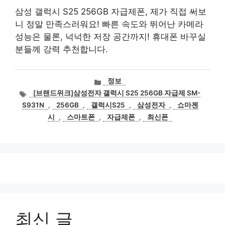
삼성 갤럭시 S25 256GB 자급제폰, 제가 직접 써보
니 정말 만족스러워요! 빠른 속도와 뛰어난 카메라
성능은 물론, 넉넉한 저장 공간까지! 휴대폰 바꾸실
분들께 강력 추천합니다.
카
정보
테
태
[브랜드위크]삼성전자 갤럭시 S25 256GB 자급제 SM-
고
그
S931N
,
256GB
,
갤럭시S25
,
삼성전자
,
쇼마젠
리
시
,
스마트폰
,
자급제폰
,
최신폰
최신 글