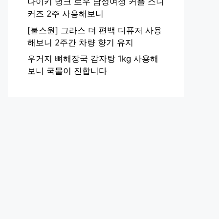
나이키 덩크 로우 남성여성 커플 스니
커즈 2주 사용해보니
[불스원] 그라스 더 편백 디퓨저 사용
해보니 2주간 차량 향기 유지
우거지 뼈해장국 감자탕 1kg 사용해
보니 국물이 진합니다