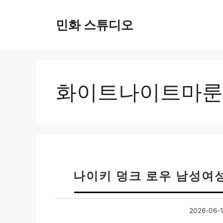
컨
텐
민화 스튜디오
츠
로
건
너
뛰
화이트나이트마룬
기
나이키 덩크 로우 남성여
2026-06-