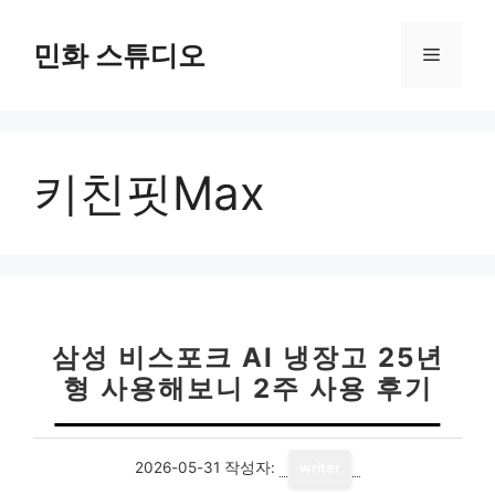
컨
텐
민화 스튜디오
메
츠
로
뉴
건
너
키친핏Max
뛰
기
삼성 비스포크 AI 냉장고 25년
형 사용해보니 2주 사용 후기
2026-05-31
작성자:
writer