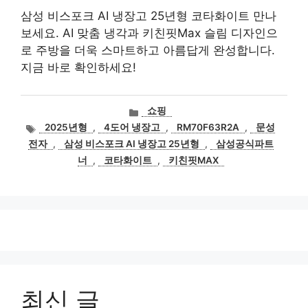
삼성 비스포크 AI 냉장고 25년형 코타화이트 만나
보세요. AI 맞춤 냉각과 키친핏Max 슬림 디자인으
로 주방을 더욱 스마트하고 아름답게 완성합니다.
지금 바로 확인하세요!
카
쇼핑
테
태
2025년형
,
4도어 냉장고
,
RM70F63R2A
,
문성
고
그
전자
,
삼성 비스포크 AI 냉장고 25년형
,
삼성공식파트
리
너
,
코타화이트
,
키친핏MAX
최신 글