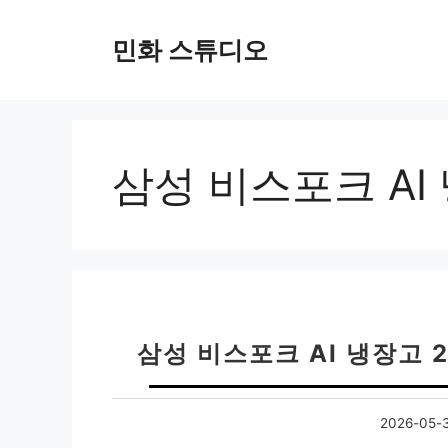
컨
텐
민화 스튜디오
츠
로
건
너
뛰
삼성 비스포크 AI
기
삼성 비스포크 AI 냉장고 
2026-05-