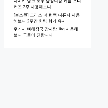
나이키 덩크 로우 남성여성 커플 스니
커즈 2주 사용해보니
[불스원] 그라스 더 편백 디퓨저 사용
해보니 2주간 차량 향기 유지
우거지 뼈해장국 감자탕 1kg 사용해
보니 국물이 진합니다