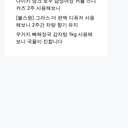
나이키 덩크 로우 남성여성 커플 스니
커즈 2주 사용해보니
[불스원] 그라스 더 편백 디퓨저 사용
해보니 2주간 차량 향기 유지
우거지 뼈해장국 감자탕 1kg 사용해
보니 국물이 진합니다