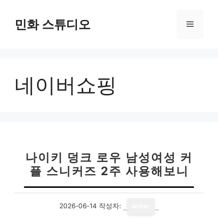
컨
텐
민화 스튜디오
메
츠
로
뉴
건
너
네이버쇼핑
뛰
기
나이키 덩크 로우 남성여성 커
플 스니커즈 2주 사용해보니
2026-06-14
작성자:
writer