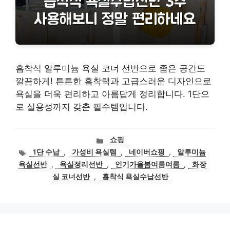
흡착식 알루미늄 욕실 코너 선반으로 좁은 공간도
깔끔하게! 튼튼한 흡착력과 고급스러운 디자인으로
욕실을 더욱 편리하고 아름답게 정리합니다. 1단으
로 실용성까지 갖춘 필수템입니다.
카
쇼핑
테
태
1단 수납
,
가성비 욕실템
,
네이버쇼핑
,
알루미늄
고
그
욕실선반
,
욕실정리선반
,
인기가을봄여름여름
,
화장
리
실 코너선반
,
흡착식 욕실수납선반