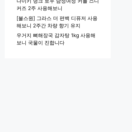
나이키 덩크 로우 남성여성 커플 스니
커즈 2주 사용해보니
[불스원] 그라스 더 편백 디퓨저 사용
해보니 2주간 차량 향기 유지
우거지 뼈해장국 감자탕 1kg 사용해
보니 국물이 진합니다