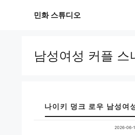
컨
텐
민화 스튜디오
츠
로
건
너
뛰
남성여성 커플 스
기
나이키 덩크 로우 남성여
2026-06-