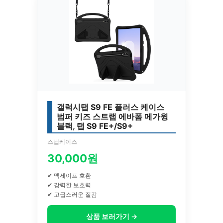
갤럭시탭 S9 FE 플러스 케이스
범퍼 키즈 스트랩 에바폼 메가윙
블랙, 탭 S9 FE+/S9+
스냅케이스
30,000원
✔ 맥세이프 호환
✔ 강력한 보호력
✔ 고급스러운 질감
상품 보러가기 →