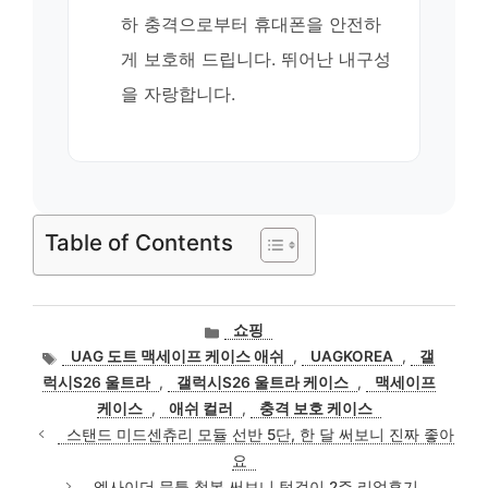
하 충격으로부터 휴대폰을 안전하
게 보호해 드립니다. 뛰어난 내구성
을 자랑합니다.
Table of Contents
카
쇼핑
테
태
UAG 도트 맥세이프 케이스 애쉬
,
UAGKOREA
,
갤
고
그
럭시S26 울트라
,
갤럭시S26 울트라 케이스
,
맥세이프
리
케이스
,
애쉬 컬러
,
충격 보호 케이스
스탠드 미드센츄리 모듈 선반 5단, 한 달 써보니 진짜 좋아
요
엑사이더 문틀 철봉 써보니 턱걸이 2주 리얼후기