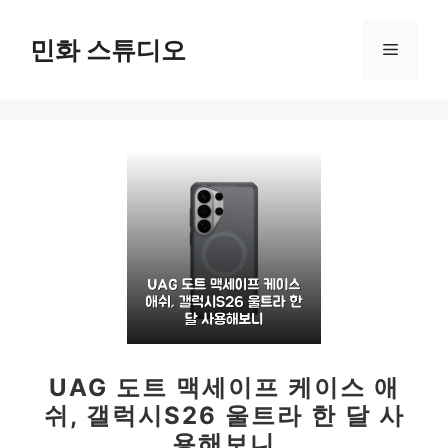
컨
텐
민화 스튜디오
메
츠
로
뉴
건
너
뛰
기
UAG 도트 맥세이프 케이스 애
쉬, 갤럭시S26 울트라 한 달 사
용해보니