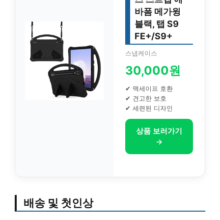
바폼 메가윙
블랙, 탭 S9
FE+/S9+
스냅케이스
30,000원
✔ 맥세이프 호환
✔ 견고한 보호
✔ 세련된 디자인
상품 보러가기
→
배송 및 첫인상