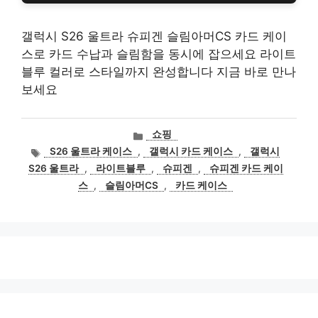
갤럭시 S26 울트라 슈피겐 슬림아머CS 카드 케이
스로 카드 수납과 슬림함을 동시에 잡으세요 라이트
블루 컬러로 스타일까지 완성합니다 지금 바로 만나
보세요
카
쇼핑
테
태
S26 울트라 케이스
,
갤럭시 카드 케이스
,
갤럭시
고
그
S26 울트라
,
라이트블루
,
슈피겐
,
슈피겐 카드 케이
리
스
,
슬림아머CS
,
카드 케이스