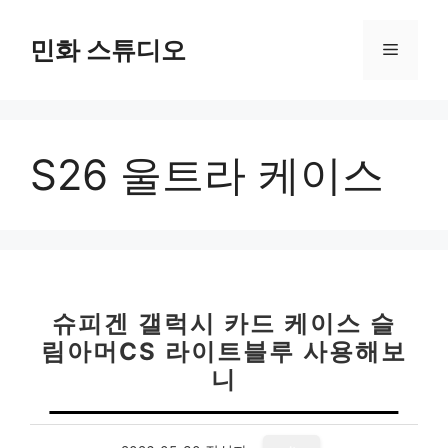
컨
텐
민화 스튜디오
메
츠
로
뉴
건
너
S26 울트라 케이스
뛰
기
슈피겐 갤럭시 카드 케이스 슬
림아머CS 라이트블루 사용해보
니