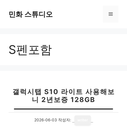
컨
텐
민화 스튜디오
메
츠
로
뉴
건
너
S펜포함
뛰
기
갤럭시탭 S10 라이트 사용해보
니 2년보증 128GB
2026-06-03
작성자:
writer