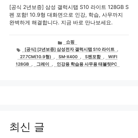
[공식 2년보증] 삼성 갤럭시탭 S10 라이트 128GB S
펜 포함! 10.9형 대화면으로 인강, 학습, 사무까지
완벽하게 해결합니다. 지금 바로 만나보세요.
카
쇼핑
테
태
[공식] [2년보증] 삼성전자 갤럭시탭 S10 라이트
,
고
그
27.7CM(10.9형)
,
SM-X400
,
S펜포함
,
WIFI
리
128GB
,
그레이
,
인강용 학습용 사무용 태블릿PC
최신 글