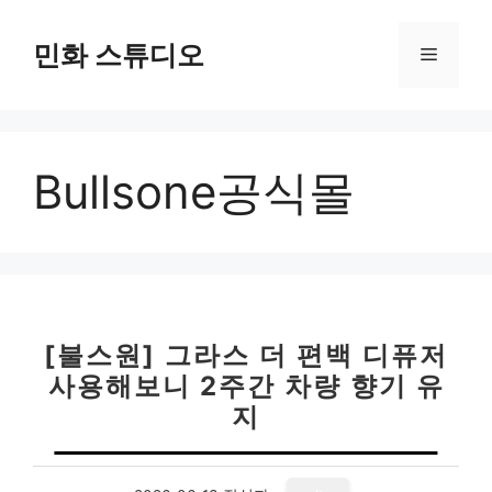
컨
텐
민화 스튜디오
메
츠
로
뉴
건
너
Bullsone공식몰
뛰
기
[불스원] 그라스 더 편백 디퓨저
사용해보니 2주간 차량 향기 유
지