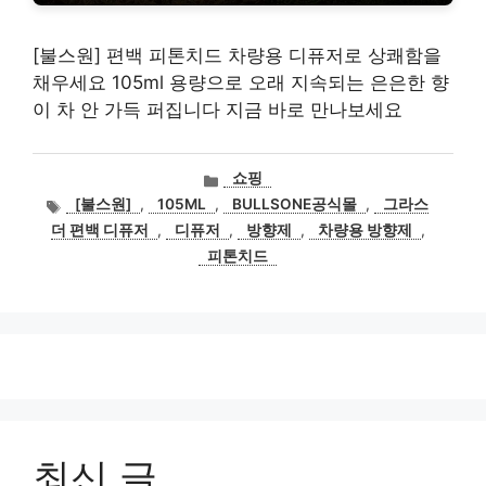
[불스원] 편백 피톤치드 차량용 디퓨저로 상쾌함을
채우세요 105ml 용량으로 오래 지속되는 은은한 향
이 차 안 가득 퍼집니다 지금 바로 만나보세요
카
쇼핑
테
태
[불스원]
,
105ML
,
BULLSONE공식몰
,
그라스
고
그
더 편백 디퓨저
,
디퓨저
,
방향제
,
차량용 방향제
,
리
피톤치드
최신 글