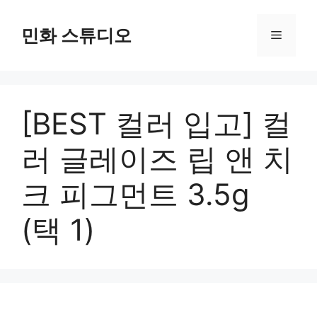
컨
텐
민화 스튜디오
메
츠
로
뉴
건
너
[BEST 컬러 입고] 컬
뛰
기
러 글레이즈 립 앤 치
크 피그먼트 3.5g
(택 1)