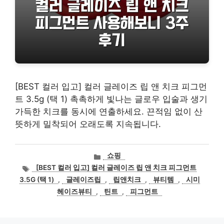
[BEST 컬러 입고] 컬러 글레이즈 립 앤 치크 피그먼
트 3.5g (택 1) 촉촉하게 빛나는 글로우 입술과 생기
가득한 치크를 동시에 연출하세요. 끈적임 없이 산
뜻하게 밀착되어 오래도록 지속됩니다.
카
쇼핑
테
태
[BEST 컬러 입고] 컬러 글레이즈 립 앤 치크 피그먼트
고
그
3.5G (택 1)
,
글레이즈립
,
립앤치크
,
뷰티템
,
시미
리
헤이즈뷰티
,
틴트
,
피그먼트