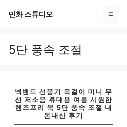
컨
텐
민화 스튜디오
메
츠
로
뉴
건
너
5단 풍속 조절
뛰
기
넥밴드 선풍기 목걸이 미니 무
선 저소음 휴대용 여름 시원한
핸즈프리 목 5단 풍속 조절 내
돈내산 후기