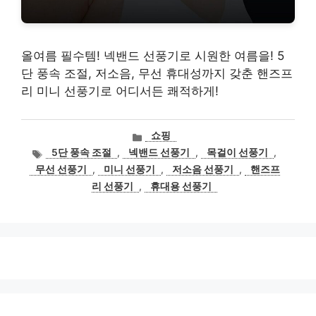
올여름 필수템! 넥밴드 선풍기로 시원한 여름을! 5
단 풍속 조절, 저소음, 무선 휴대성까지 갖춘 핸즈프
리 미니 선풍기로 어디서든 쾌적하게!
카
쇼핑
테
태
5단 풍속 조절
,
넥밴드 선풍기
,
목걸이 선풍기
,
고
그
무선 선풍기
,
미니 선풍기
,
저소음 선풍기
,
핸즈프
리
리 선풍기
,
휴대용 선풍기