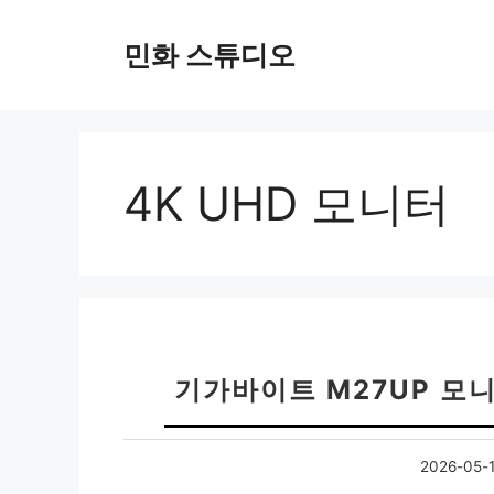
컨
텐
민화 스튜디오
츠
로
건
너
뛰
4K UHD 모니터
기
기가바이트 M27UP 모
2026-05-