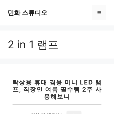
컨
텐
민화 스튜디오
메
츠
로
뉴
건
너
2 in 1 램프
뛰
기
탁상용 휴대 겸용 미니 LED 램
프, 직장인 여름 필수템 2주 사
용해보니