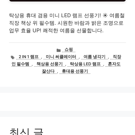
탁상용 휴대 겸용 미니 LED 램프 선풍기! ☀️ 여름철
직장 책상 위 필수템. 시원한 바람과 밝은 조명으로
업무 효율 UP! 쾌적한 여름을 선물합니다.
카
쇼핑
테
태
2 IN 1 램프
,
미니 써큘레이터
,
여름 냉각기
,
직장
고
그
인 필수템
,
책상용 선풍기
,
탁상용 LED 램프
,
혼자도
리
잘산다
,
휴대용 선풍기
최신 글