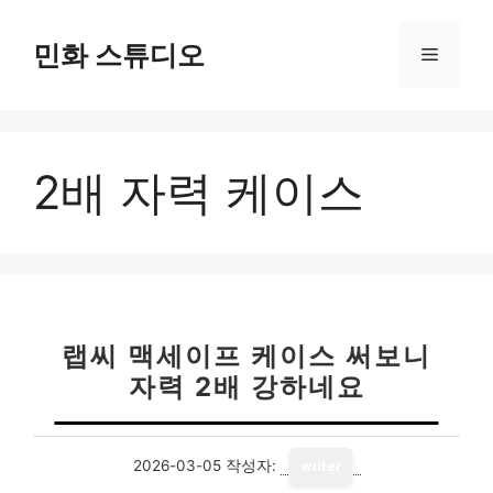
컨
텐
민화 스튜디오
메
츠
로
뉴
건
너
2배 자력 케이스
뛰
기
랩씨 맥세이프 케이스 써보니
자력 2배 강하네요
2026-03-05
작성자:
writer