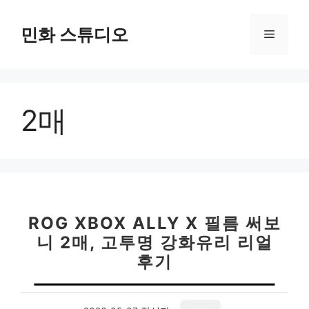
컨
텐
민화 스튜디오
메
츠
로
뉴
건
너
2매
뛰
기
ROG XBOX ALLY X 필름 써보
니 2매, 고투명 강화유리 리얼
후기