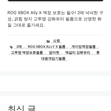
ROG XBOX Ally X 액정 보호는 필수! 2매 넉넉한 구
성, 긁힘 방지 고투명 강화유리 필름으로 선명한 화
질 그대로 즐기세요.
카
쇼핑
테
태
2매
,
ROG XBOX ALLY X 필름
,
게이밍액정필름
,
고
그
고투명 액정보호필름
,
업마켓
,
엑갈리 강화유리
,
휴
리
대용게임기필름
최신 글