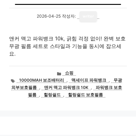
2026-04-25
작성자:
writer
앤커 맥고 파워뱅크 10k, 긁힘 걱정 없이! 완벽 보호
무광 필름 세트로 스타일과 기능을 동시에 잡으세
요.
카
쇼핑
테
태
10000MAH 보조배터리
,
맥세이프 파워뱅크
,
무광
고
그
외부보호필름
,
앤커 맥고 파워뱅크 10K
,
파워뱅크 보호
리
필름
,
힐링쉴드
,
힐링쉴드 보호필름