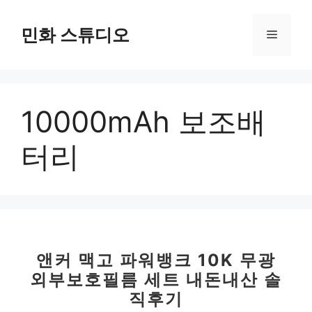
컨
텐
민화 스튜디오
메
츠
로
뉴
건
너
10000mAh 보조배
뛰
기
터리
앤커 맥고 파워뱅크 10K 무광
외부보호필름 세트 내돈내산 솔
직후기