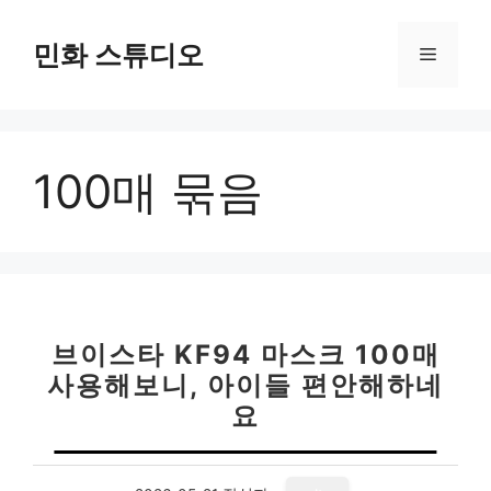
컨
텐
민화 스튜디오
메
츠
로
뉴
건
너
100매 묶음
뛰
기
브이스타 KF94 마스크 100매
사용해보니, 아이들 편안해하네
요