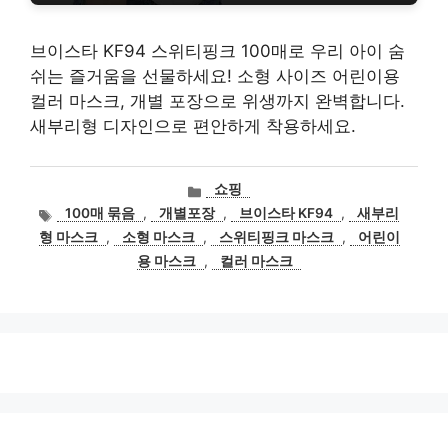
브이스타 KF94 스위티핑크 100매로 우리 아이 숨
쉬는 즐거움을 선물하세요! 소형 사이즈 어린이용
컬러 마스크, 개별 포장으로 위생까지 완벽합니다.
새부리형 디자인으로 편안하게 착용하세요.
카
쇼핑
테
태
100매 묶음
,
개별포장
,
브이스타 KF94
,
새부리
고
그
형 마스크
,
소형 마스크
,
스위티핑크 마스크
,
어린이
리
용 마스크
,
컬러 마스크