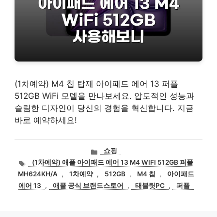
(1차예약) M4 칩 탑재 아이패드 에어 13 퍼플
512GB WiFi 모델을 만나보세요. 압도적인 성능과
슬림한 디자인이 당신의 경험을 혁신합니다. 지금
바로 예약하세요!
카
쇼핑
테
태
(1차예약) 애플 아이패드 에어 13 M4 WIFI 512GB 퍼플
고
그
MH624KH/A
,
1차예약
,
512GB
,
M4 칩
,
아이패드
리
에어 13
,
애플 공식 브랜드스토어
,
태블릿PC
,
퍼플