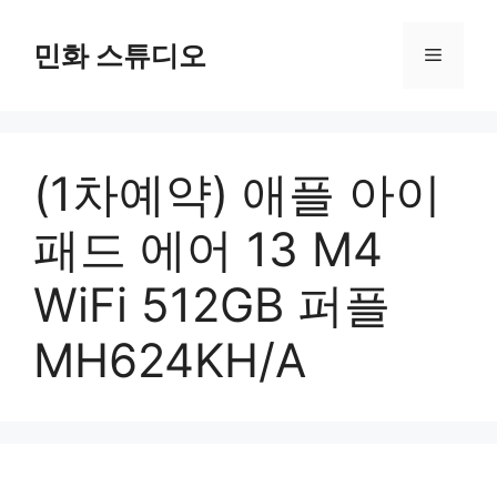
컨
텐
민화 스튜디오
메
츠
로
뉴
건
너
(1차예약) 애플 아이
뛰
기
패드 에어 13 M4
WiFi 512GB 퍼플
MH624KH/A