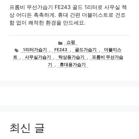
프롬비 무선가습기 FE243 골드 1리터로 사무실 책
상 어디든 촉촉하게. 휴대 간편 더블미스트로 건조
함 없이 쾌적한 환경을 만드세요.
카
쇼핑
테
태
1리터가습기
,
FE243
,
골드가습기
,
더블미스
고
그
트
,
사무실가습기
,
탁상용가습기
,
프롬비 무선가습
리
기
,
휴대용가습기
최신 글