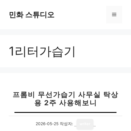
컨
텐
민화 스튜디오
메
츠
로
뉴
건
너
1리터가습기
뛰
기
프롬비 무선가습기 사무실 탁상
용 2주 사용해보니
2026-05-25
작성자:
writer