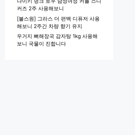
나이키 덩크 로우 남성여성 커플 스니
커즈 2주 사용해보니
[불스원] 그라스 더 편백 디퓨저 사용
해보니 2주간 차량 향기 유지
우거지 뼈해장국 감자탕 1kg 사용해
보니 국물이 진합니다