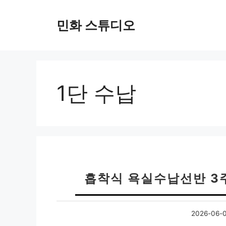
컨
텐
민화 스튜디오
츠
로
건
너
뛰
1단 수납
기
흡착식 욕실수납선반 3
2026-06-