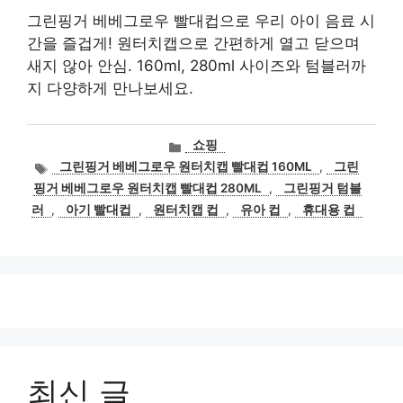
그린핑거 베베그로우 빨대컵으로 우리 아이 음료 시
간을 즐겁게! 원터치캡으로 간편하게 열고 닫으며
새지 않아 안심. 160ml, 280ml 사이즈와 텀블러까
지 다양하게 만나보세요.
카
쇼핑
테
태
그린핑거 베베그로우 원터치캡 빨대컵 160ML
,
그린
고
그
핑거 베베그로우 원터치캡 빨대컵 280ML
,
그린핑거 텀블
리
러
,
아기 빨대컵
,
원터치캡 컵
,
유아 컵
,
휴대용 컵
최신 글