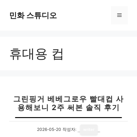
컨
텐
민화 스튜디오
메
츠
로
뉴
건
너
휴대용 컵
뛰
기
그린핑거 베베그로우 빨대컵 사
용해보니 2주 써본 솔직 후기
2026-05-20
작성자:
writer