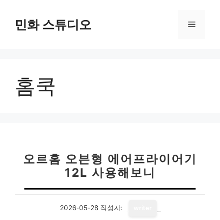
컨
텐
민화 스튜디오
메
츠
로
뉴
건
너
홈쿡
뛰
기
오르홈 오븐형 에어프라이어기
12L 사용해보니
2026-05-28
작성자:
writer