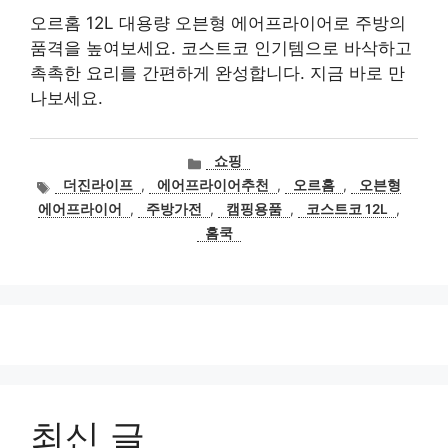
오르홈 12L 대용량 오븐형 에어프라이어로 주방의
품격을 높여보세요. 코스트코 인기템으로 바삭하고
촉촉한 요리를 간편하게 완성합니다. 지금 바로 만
나보세요.
카
쇼핑
테
태
더진라이프
,
에어프라이어추천
,
오르홈
,
오븐형
고
그
에어프라이어
,
주방가전
,
캠핑용품
,
코스트코 12L
,
리
홈쿡
최신 글