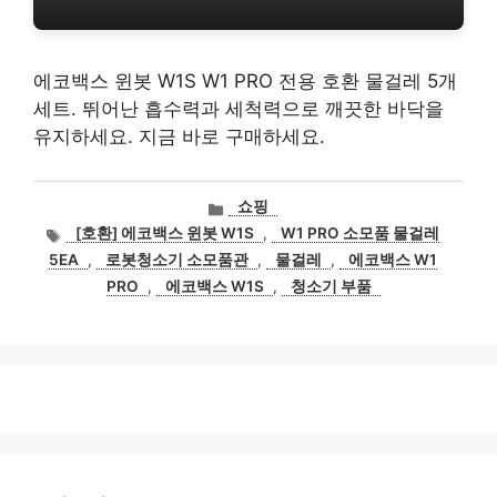
에코백스 윈봇 W1S W1 PRO 전용 호환 물걸레 5개
세트. 뛰어난 흡수력과 세척력으로 깨끗한 바닥을
유지하세요. 지금 바로 구매하세요.
카
쇼핑
테
태
[호환] 에코백스 윈봇 W1S
,
W1 PRO 소모품 물걸레
고
그
5EA
,
로봇청소기 소모품관
,
물걸레
,
에코백스 W1
리
PRO
,
에코백스 W1S
,
청소기 부품