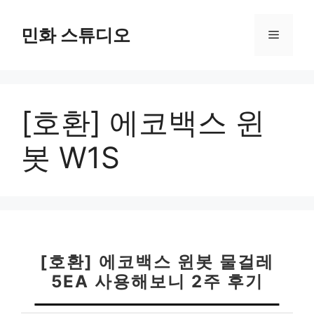
컨
텐
민화 스튜디오
메
츠
로
뉴
건
너
[호환] 에코백스 윈
뛰
기
봇 W1S
[호환] 에코백스 윈봇 물걸레
5EA 사용해보니 2주 후기