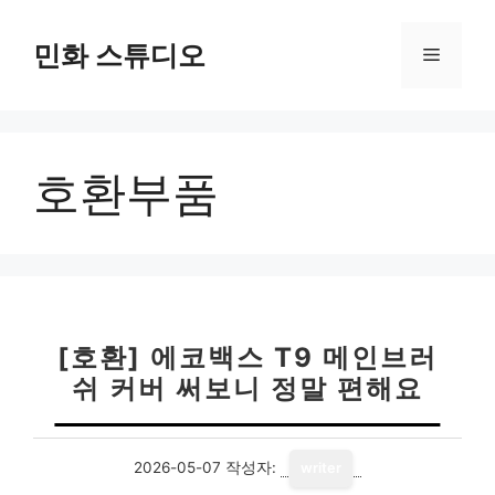
컨
텐
민화 스튜디오
메
츠
로
뉴
건
너
호환부품
뛰
기
[호환] 에코백스 T9 메인브러
쉬 커버 써보니 정말 편해요
2026-05-07
작성자:
writer