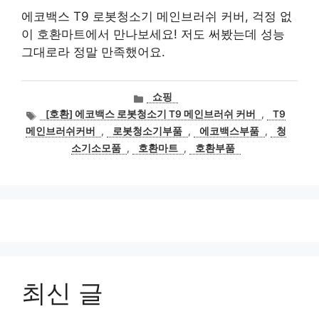
에코백스 T9 로봇청소기 메인브러쉬 커버, 걱정 없
이 호환마트에서 만나보세요! 저도 써봤는데 성능
그대로라 정말 만족했어요.
카
쇼핑
테
태
[호환] 에코백스 로봇청소기 T9 메인브러쉬 커버
,
T9
고
그
메인브러쉬커버
,
로봇청소기부품
,
에코백스부품
,
청
리
소기소모품
,
호환마트
,
호환부품
최신 글