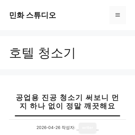
컨
텐
민화 스튜디오
메
츠
로
뉴
건
너
호텔 청소기
뛰
기
공업용 진공 청소기 써보니 먼
지 하나 없이 정말 깨끗해요
2026-04-26
작성자:
writer