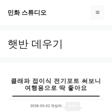
컨
텐
민화 스튜디오
메
츠
로
뉴
건
너
햇반 데우기
뛰
기
클래파 접이식 전기포트 써보니
여행용으로 딱 좋아요
2026-05-02
작성자:
writer