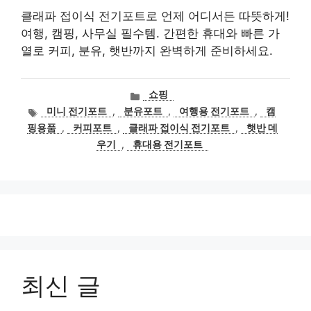
클래파 접이식 전기포트로 언제 어디서든 따뜻하게!
여행, 캠핑, 사무실 필수템. 간편한 휴대와 빠른 가
열로 커피, 분유, 햇반까지 완벽하게 준비하세요.
카
쇼핑
테
태
미니 전기포트
,
분유포트
,
여행용 전기포트
,
캠
고
그
핑용품
,
커피포트
,
클래파 접이식 전기포트
,
햇반 데
리
우기
,
휴대용 전기포트
최신 글