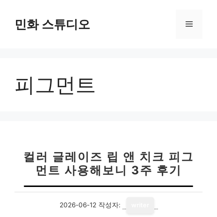
컨
텐
민화 스튜디오
메
츠
로
뉴
건
너
피그먼트
뛰
기
컬러 글레이즈 립 앤 치크 피그
먼트 사용해보니 3주 후기
2026-06-12
작성자:
writer