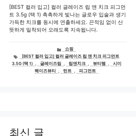
[BEST 컬러 입고] 컬러 글레이즈 립 앤 치크 피그먼
트 3.5g (택 1) 촉촉하게 빛나는 글로우 입술과 생기
가득한 치크를 동시에 연출하세요. 끈적임 없이 산
뜻하게 밀착되어 오래도록 지속됩니다.
카
쇼핑
테
태
[BEST 컬러 입고] 컬러 글레이즈 립 앤 치크 피그먼트
고
그
3.5G (택 1)
,
글레이즈립
,
립앤치크
,
뷰티템
,
시미
리
헤이즈뷰티
,
틴트
,
피그먼트
최신 글