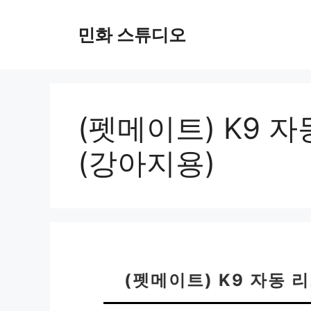
컨
텐
민화 스튜디오
츠
로
건
너
뛰
(펫메이트) K9 자동
기
(강아지용)
(펫메이트) K9 자동 