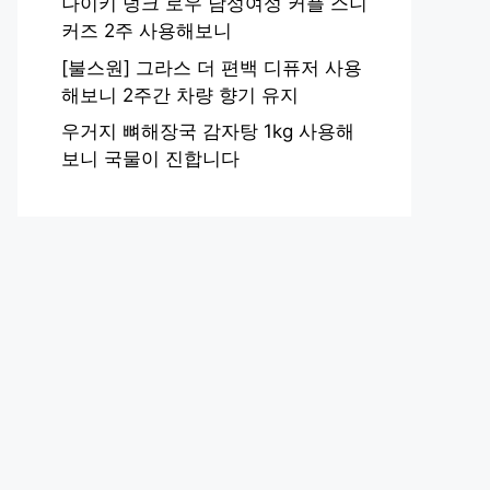
나이키 덩크 로우 남성여성 커플 스니
커즈 2주 사용해보니
[불스원] 그라스 더 편백 디퓨저 사용
해보니 2주간 차량 향기 유지
우거지 뼈해장국 감자탕 1kg 사용해
보니 국물이 진합니다