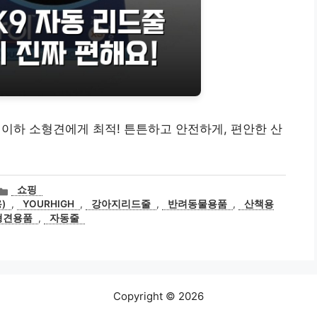
g 이하 소형견에게 최적! 튼튼하고 안전하게, 편안한 산
카
쇼핑
테
)
,
YOURHIGH
,
강아지리드줄
,
반려동물용품
,
산책용
고
형견용품
,
자동줄
리
Copyright © 2026