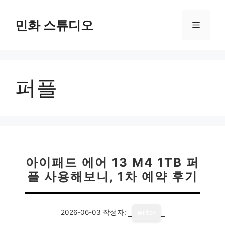
컨
텐
민화 스튜디오
메
츠
로
뉴
건
너
퍼플
뛰
기
아이패드 에어 13 M4 1TB 퍼
플 사용해보니, 1차 예약 후기
2026-06-03
작성자:
writer