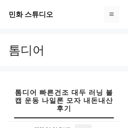
컨
텐
민화 스튜디오
메
츠
로
뉴
건
너
톰디어
뛰
기
톰디어 빠른건조 대두 러닝 볼
캡 운동 나일론 모자 내돈내산
후기