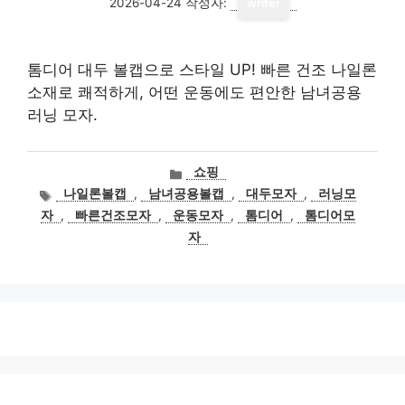
2026-04-24
작성자:
writer
톰디어 대두 볼캡으로 스타일 UP! 빠른 건조 나일론
소재로 쾌적하게, 어떤 운동에도 편안한 남녀공용
러닝 모자.
카
쇼핑
테
태
나일론볼캡
,
남녀공용볼캡
,
대두모자
,
러닝모
고
그
자
,
빠른건조모자
,
운동모자
,
톰디어
,
톰디어모
리
자