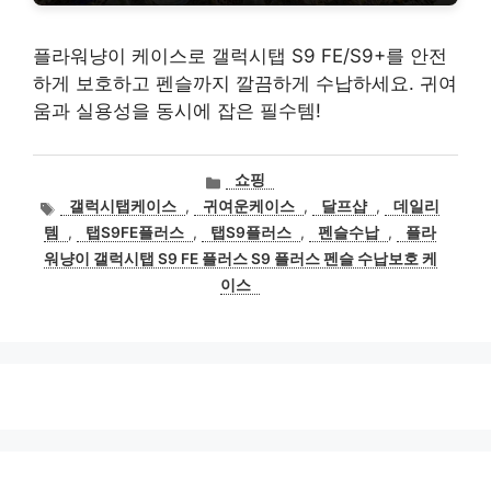
플라워냥이 케이스로 갤럭시탭 S9 FE/S9+를 안전
하게 보호하고 펜슬까지 깔끔하게 수납하세요. 귀여
움과 실용성을 동시에 잡은 필수템!
카
쇼핑
테
태
갤럭시탭케이스
,
귀여운케이스
,
달프샵
,
데일리
고
그
템
,
탭S9FE플러스
,
탭S9플러스
,
펜슬수납
,
플라
리
워냥이 갤럭시탭 S9 FE 플러스 S9 플러스 펜슬 수납보호 케
이스