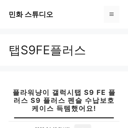
컨
텐
민화 스튜디오
메
츠
로
뉴
건
너
탭S9FE플러스
뛰
기
플라워냥이 갤럭시탭 S9 FE 플
러스 S9 플러스 펜슬 수납보호
케이스 득템했어요!