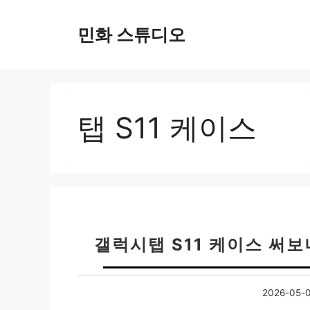
컨
텐
민화 스튜디오
츠
로
건
너
뛰
탭 S11 케이스
기
갤럭시탭 S11 케이스 써보
2026-05-