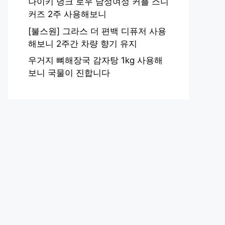
나이키 덩크 로우 남성여성 커플 스니
커즈 2주 사용해보니
[불스원] 그라스 더 편백 디퓨저 사용
해보니 2주간 차량 향기 유지
우거지 뼈해장국 감자탕 1kg 사용해
보니 국물이 진합니다