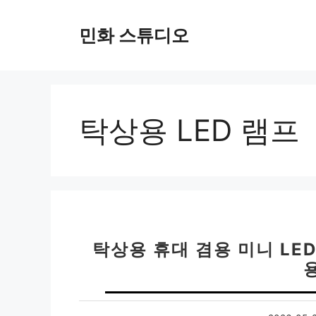
컨
텐
민화 스튜디오
츠
로
건
너
뛰
탁상용 LED 램프
기
탁상용 휴대 겸용 미니 LED