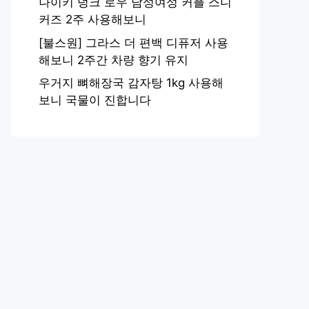
나이키 덩크 로우 남성여성 커플 스니
커즈 2주 사용해보니
[불스원] 그라스 더 편백 디퓨저 사용
해보니 2주간 차량 향기 유지
우거지 뼈해장국 감자탕 1kg 사용해
보니 국물이 진합니다