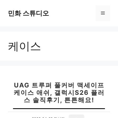
컨
텐
민화 스튜디오
메
츠
로
뉴
건
너
케이스
뛰
기
UAG 트루퍼 풀커버 맥세이프
케이스 애쉬, 갤럭시S26 플러
스 솔직후기, 튼튼해요!