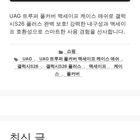
UAG 트루퍼 풀커버 맥세이프 케이스 애쉬로 갤럭
시S26 플러스 완벽 보호! 강력한 내구성과 맥세이
프 호환성으로 스마트한 사용 경험을 선사합니다.
카
쇼핑
테
태
UAG
,
UAG 트루퍼 풀커버 맥세이프 케이스 애쉬
,
고
그
갤럭시S26
,
갤럭시S26 플러스
,
맥세이프
,
케이
리
스
,
풀커버
최신 글