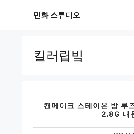
컨
텐
민화 스튜디오
츠
로
건
너
뛰
컬러립밤
기
캔메이크 스테이온 밤 루즈
2.8G 