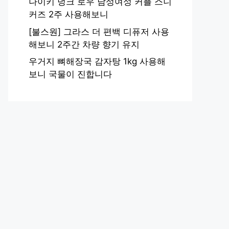
나이키 덩크 로우 남성여성 커플 스니
커즈 2주 사용해보니
[불스원] 그라스 더 편백 디퓨저 사용
해보니 2주간 차량 향기 유지
우거지 뼈해장국 감자탕 1kg 사용해
보니 국물이 진합니다