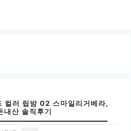
 컬러 립밤 02 스마일리거베라,
내돈내산 솔직후기