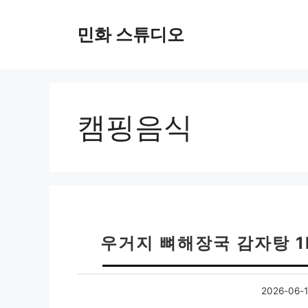
컨
텐
민화 스튜디오
츠
로
건
너
뛰
캠핑음식
기
우거지 뼈해장국 감자탕 
2026-06-