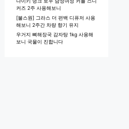
나이키 덩크 로우 남성여성 커플 스니
커즈 2주 사용해보니
[불스원] 그라스 더 편백 디퓨저 사용
해보니 2주간 차량 향기 유지
우거지 뼈해장국 감자탕 1kg 사용해
보니 국물이 진합니다