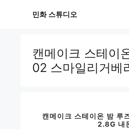
컨
텐
민화 스튜디오
츠
로
건
너
뛰
캔메이크 스테이온
기
02 스마일리거베
캔메이크 스테이온 밤 루즈
2.8G 