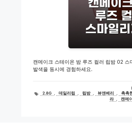
캔메이크 스테이온 밤 루즈 컬러 립밤 02 
발색을 동시에 경험하세요.
태
2.8G
,
데일리립
,
립밤
,
뷰앤베리
,
촉촉
그
라
,
캔메