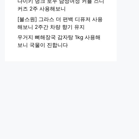
나이키 덩크 로우 남성여성 커플 스니
커즈 2주 사용해보니
[불스원] 그라스 더 편백 디퓨저 사용
해보니 2주간 차량 향기 유지
우거지 뼈해장국 감자탕 1kg 사용해
보니 국물이 진합니다