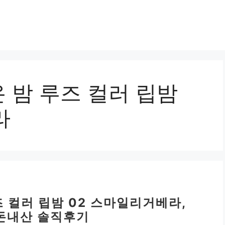
 밤 루즈 컬러 립밤
라
 컬러 립밤 02 스마일리거베라,
내돈내산 솔직후기