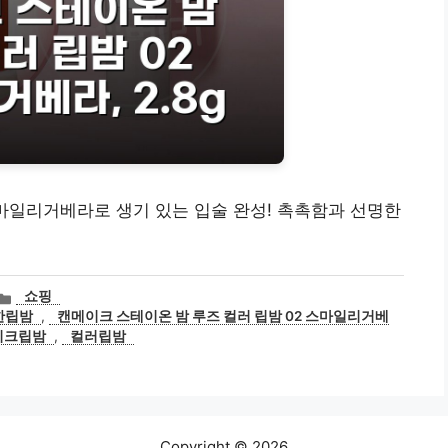
스마일리거베라로 생기 있는 입술 완성! 촉촉함과 선명한
카
쇼핑
테
한립밤
,
캔메이크 스테이온 밤 루즈 컬러 립밤 02 스마일리거베
고
이크립밤
,
컬러립밤
리
Copyright © 2026