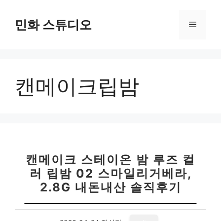
컨
텐
민화 스튜디오
메
츠
로
뉴
건
너
캔메이크립밤
뛰
기
캔메이크 스테이온 밤 루즈 컬
러 립밤 02 스마일리거베라,
2.8G 내돈내산 솔직후기