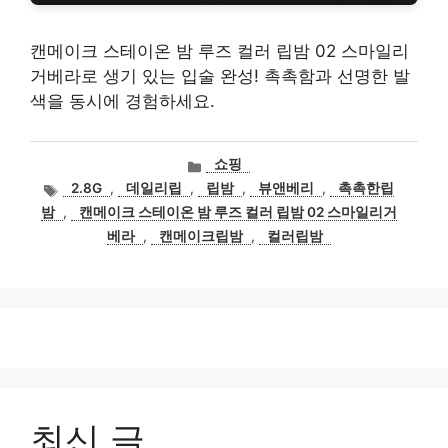
캔메이크 스테이온 밤 루즈 컬러 립밤 02 스마일리
거베라로 생기 있는 입술 완성! 촉촉함과 선명한 발
색을 동시에 경험하세요.
카
쇼핑
테
태
2.8G
,
데일리립
,
립밤
,
뷰앤베리
,
촉촉한립
고
그
밤
,
캔메이크 스테이온 밤 루즈 컬러 립밤 02 스마일리거
리
베라
,
캔메이크립밤
,
컬러립밤
최신 글