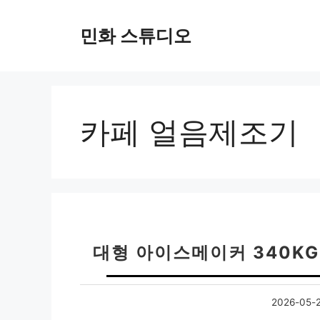
컨
텐
민화 스튜디오
츠
로
건
너
뛰
카페 얼음제조기
기
대형 아이스메이커 340K
2026-05-