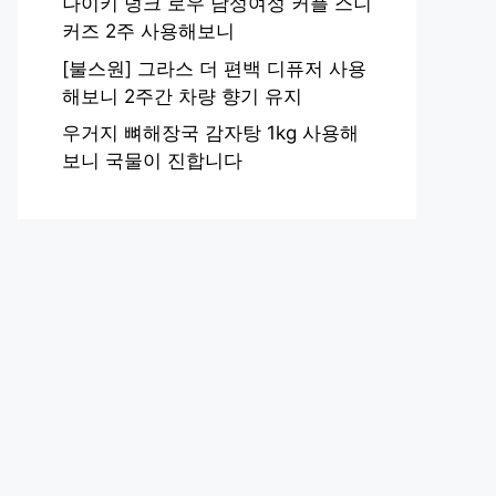
나이키 덩크 로우 남성여성 커플 스니
커즈 2주 사용해보니
[불스원] 그라스 더 편백 디퓨저 사용
해보니 2주간 차량 향기 유지
우거지 뼈해장국 감자탕 1kg 사용해
보니 국물이 진합니다