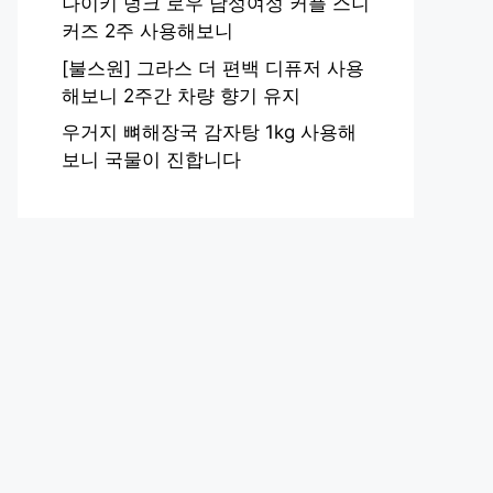
나이키 덩크 로우 남성여성 커플 스니
커즈 2주 사용해보니
[불스원] 그라스 더 편백 디퓨저 사용
해보니 2주간 차량 향기 유지
우거지 뼈해장국 감자탕 1kg 사용해
보니 국물이 진합니다