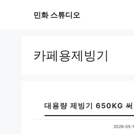
컨
텐
민화 스튜디오
츠
로
건
너
뛰
카페용제빙기
기
대용량 제빙기 650KG 
2026-05-