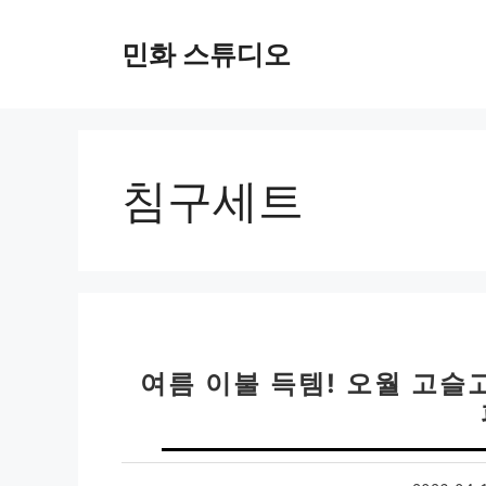
컨
텐
민화 스튜디오
츠
로
건
너
뛰
침구세트
기
여름 이불 득템! 오월 고슬