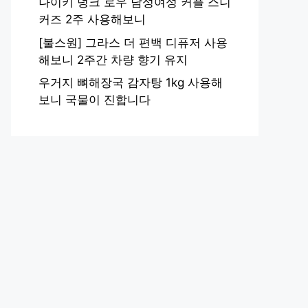
나이키 덩크 로우 남성여성 커플 스니
커즈 2주 사용해보니
[불스원] 그라스 더 편백 디퓨저 사용
해보니 2주간 차량 향기 유지
우거지 뼈해장국 감자탕 1kg 사용해
보니 국물이 진합니다