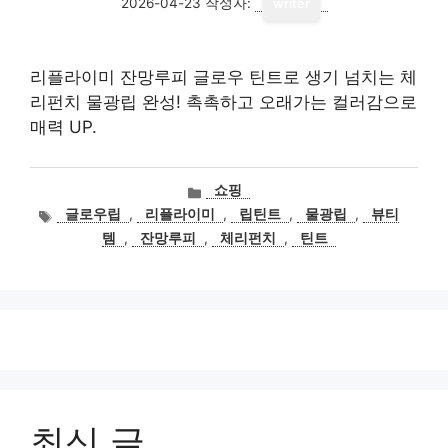
2026-04-23
작성자:
writer
리플라이미 잔망루피 글로우 틴트로 생기 넘치는 체
리펀치 물광립 완성! 촉촉하고 오래가는 컬러감으로
매력 UP.
카
쇼핑
테
태
글로우립
,
리플라이미
,
립틴트
,
물광립
,
뷰티
고
그
템
,
잔망루피
,
체리펀치
,
틴트
리
최신 글