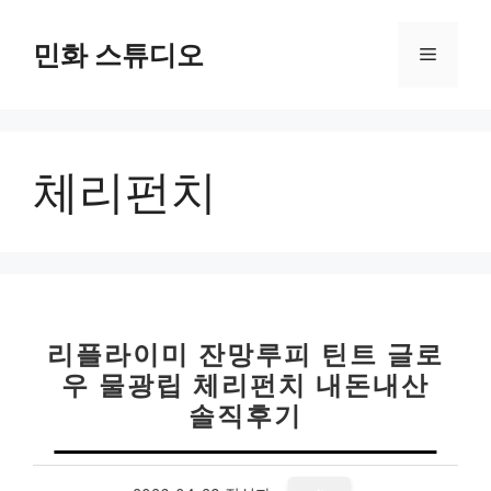
컨
텐
민화 스튜디오
메
츠
로
뉴
건
너
체리펀치
뛰
기
리플라이미 잔망루피 틴트 글로
우 물광립 체리펀치 내돈내산
솔직후기