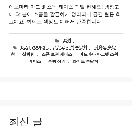
이노마타 마그넷 스윙 케이스 정말 편해요! 냉장고
에 착 붙어 소품들 깔끔하게 정리되니 공간 활용 최
고예요. 화이트 색상도 예뻐서 만족합니다.
카
쇼핑
테
태
BESTYOURS
,
냉장고 자석 수납함
,
다용도 수납
고
그
함
,
살림템
,
소품 보관 케이스
,
이노마타 마그넷 스윙
리
케이스
,
주방 정리
,
화이트 수납함
최신 글