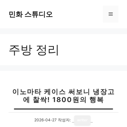
컨
텐
민화 스튜디오
메
츠
로
뉴
건
너
주방 정리
뛰
기
이노마타 케이스 써보니 냉장고
에 찰싹! 1800원의 행복
2026-04-27
작성자:
writer