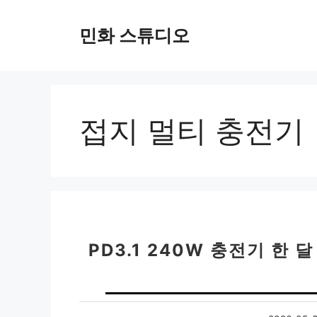
컨
텐
민화 스튜디오
츠
로
건
너
뛰
접지 멀티 충전기
기
PD3.1 240W 충전기 한