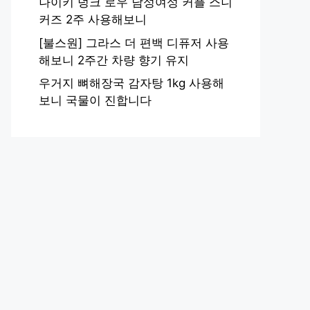
나이키 덩크 로우 남성여성 커플 스니
커즈 2주 사용해보니
[불스원] 그라스 더 편백 디퓨저 사용
해보니 2주간 차량 향기 유지
우거지 뼈해장국 감자탕 1kg 사용해
보니 국물이 진합니다