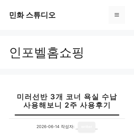
컨
텐
민화 스튜디오
메
츠
로
뉴
건
너
인포벨홈쇼핑
뛰
기
미러선반 3개 코너 욕실 수납
사용해보니 2주 사용후기
2026-06-14
작성자:
writer