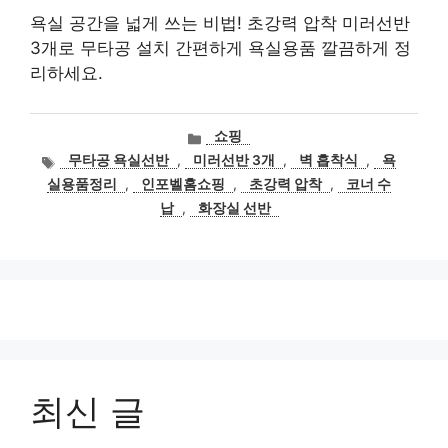
욕실 공간을 넓게 쓰는 비법! 초강력 압착 미러선반
3개로 무타공 설치 간편하게 욕실용품 깔끔하게 정
리하세요.
카
쇼핑
테
태
무타공 욕실선반
,
미러선반 3개
,
벽 흡착식
,
욕
고
그
실용품정리
,
인포벨홈쇼핑
,
초강력 압착
,
코너 수
리
납
,
화장실 선반
최신 글